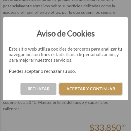
potencialmente abrasivos sobre superficies delicadas como la
madera o el mármol, entre otras, por lo que sugerimos siempre
colocar el Aromatizante utilizando protección de apoyo.
Aviso de Cookies
Evitar el contacto con ojos y piel, caso contrario lavar con
abundante agua. Evitar la inhalación del producto.
Este sitio web utiliza cookies de terceros para analizar tu
En caso de ingestión accidental consultar inmediatamente al
navegación con fines estadísticos, de personalización, y
Médico o al Centro Nacional de Intoxicaciones llamando al 0800-
para mejorar nuestros servicios.
333-0160 citando el rótulo del producto. Emergencias 911.
Puedes aceptar o rechazar su uso.
Mantener fuera del alcance de niños y mascotas. No rociar sobre
alimentos.
RECHAZAR
ACEPTAR Y CONTINUAR
Conservar en lugar fresco y seco. No exponer a temperaturas
superiores a 50 °C. Mantener lejos del fuego y superficies
calientes.
$
33.850
00