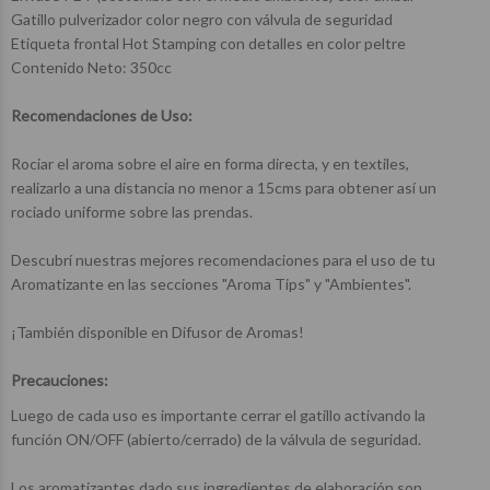
Gatillo pulverizador color negro con válvula de seguridad
Etiqueta frontal Hot Stamping con detalles en color peltre
Contenido Neto: 350cc
Recomendaciones de Uso:
Rociar el aroma sobre el aire en forma directa, y en textiles,
realizarlo a una distancia no menor a 15cms para obtener así un
rociado uniforme sobre las prendas.
Descubrí nuestras mejores recomendaciones para el uso de tu
Aromatizante en las secciones "Aroma Tips" y "Ambientes".
¡También disponible en Difusor de Aromas!
$18.850
$18.850
$20.850
$20.850
00
00
00
00
Precauciones:
Luego de cada uso es importante cerrar el gatillo activando la
función ON/OFF (abierto/cerrado) de la válvula de seguridad.
Los aromatizantes dado sus ingredientes de elaboración son