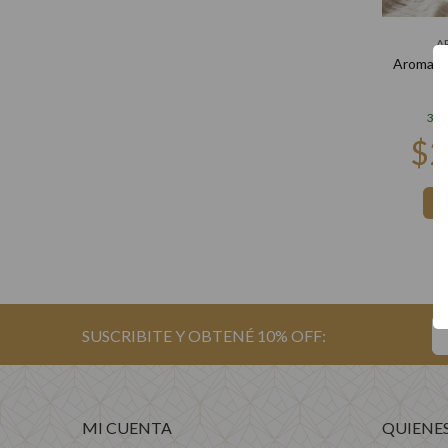
A
Aromatiz
3 c
MI CUENTA
QUIENE