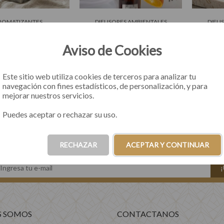
ROMATIZANTES
DIFUSORES AMBIENTALES
DIFU
ante Velvet Freesias
Difusor Naranja Pimienta
Difusor A
Aviso de Cookies
00
33
uotas de $6.950
3 cuotas de $13.283
3 c
Este sitio web utiliza cookies de terceros para analizar tu
navegación con fines estadísticos, de personalización, y para
mejorar nuestros servicios.
COMPRAR
COMPRAR
Puedes aceptar o rechazar su uso.
RECHAZAR
ACEPTAR Y CONTINUAR
S SOMOS
CONTACTANOS