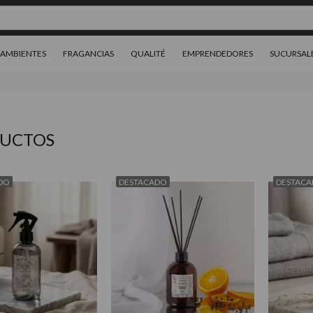
AMBIENTES
FRAGANCIAS
QUALITÉ
EMPRENDEDORES
SUCURSAL
UCTOS
DO
DESTACADO
DESTAC
8.850
$28.850
00
00