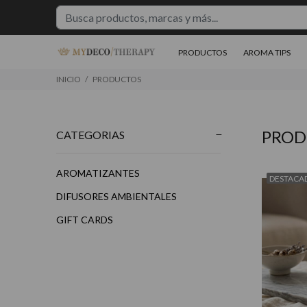
PRODUCTOS
AROMA TIPS
INICIO
PRODUCTOS
PROD
CATEGORIAS
AROMATIZANTES
DESTACA
DIFUSORES AMBIENTALES
$20.850
$39.850
$2
00
00
GIFT CARDS