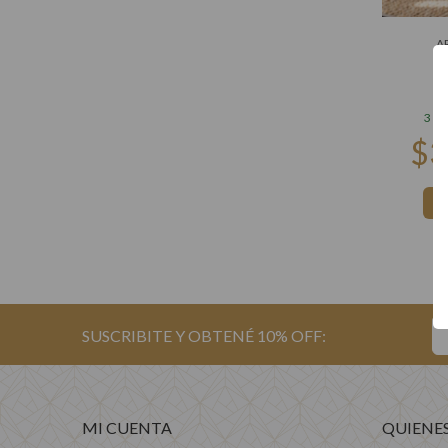
A
A
3 cu
MI CUENTA
QUIENE